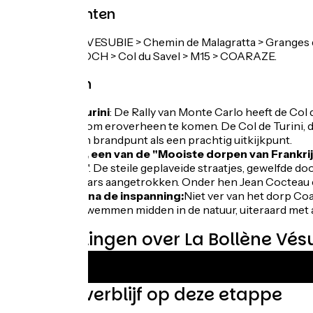
Passeerpunten
LA BOLLENE-VESUBIE > Chemin de Malagratta > Granges du 
COL SAINT-ROCH > Col du Savel > M15 > COARAZE.
Niet missen
Col de Turini
: De Rally van Monte Carlo heeft de Co
bochten om eroverheen te komen. De Col de Turini, die d
zowel een brandpunt als een prachtig uitkijkpunt.
Coaraze, een van de "Mooiste dorpen van Frankrij
Frankrijk". De steile geplaveide straatjes, gewelfde do
kunstenaars aangetrokken. Onder hen Jean Cocteau e
Een duik na de inspanning:
Niet ver van het dorp Coa
heerlijk zwemmen midden in de natuur, uiteraard met 
Beoordelingen over La Bollène Vés
Vind uw verblijf op deze etappe