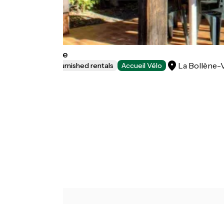
Gîte Aubépine
La Bollène-
Lodgings and furnished rentals
Accueil Vélo