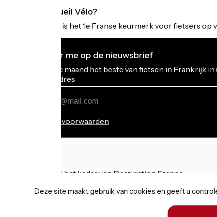
Wat is Accueil Vélo?
Accueil Vélo is het 1e Franse keurmerk voor fietsers op v
Ik abonneer me op de nieuwsbrief
Ontvang elke maand het beste van fietsen in Frankrijk in
Mijn e-mailadres
Mijn
e-
mailadres
Inschrijvingsvoorwaarden
Gefinancierd in het kader van Destination France
Deze site maakt gebruik van cookies en geeft u controle