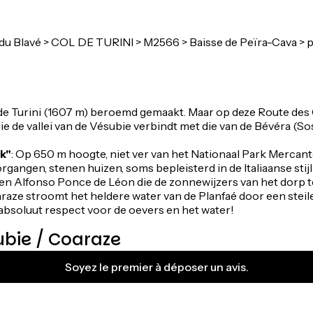
Blavé > COL DE TURINI > M2566 > Baisse de Peïra-Cava > pis
l de Turini (1607 m) beroemd gemaakt. Maar op deze Route des
e vallei van de Vésubie verbindt met die van de Bévéra (Sospel)
k"
: Op 650 m hoogte, niet ver van het Nationaal Park Mercant
organgen, stenen huizen, soms bepleisterd in de Italiaanse stij
n Alfonso Ponce de Léon die de zonnewijzers van het dorp 
raze stroomt het heldere water van de Planfaé door een steile 
absoluut respect voor de oevers en het water!
ubie / Coaraze
Soyez le premier à déposer un avis.