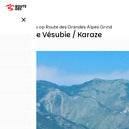
Overslaan
en
naar
close
de
inhoud
Alle etappes op Route des Grandes Alpes Grind
gaan
La Bollène Vésubie / Karaze