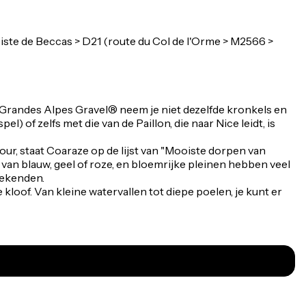
te de Beccas > D21 (route du Col de l'Orme > M2566 >
 Grandes Alpes Gravel® neem je niet dezelfde kronkels en
 of zelfs met die van de Paillon, die naar Nice leidt, is
our, staat Coaraze op de lijst van "Mooiste dorpen van
l van blauw, geel of roze, en bloemrijke pleinen hebben veel
tekenden.
kloof. Van kleine watervallen tot diepe poelen, je kunt er