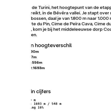
Vanaf de Col de Turini, het hoogtepunt van de etapp
en Sospel bereikt, in de Bévéra vallei. Je stapt over 
mediterrane bossen, daal je van 1.800 m naar 1.00
l'Escaillou, Tête du Pin, Cime de Peïra Cava, Cime d
Contes volgt, kom je bij het middeleeuwse dorp Co
kastanjebomen.
Hellingen en hoogteverschil
Stijgingen:
2130m
Dalingen:
2217m
Laagste punt:
556m
Hoogste punt:
1693m
De etappe in cijfers
 1830 m ↘ 1910 m

Hoog/laag punt 1693 m / 548 m

Maximale helling 16%