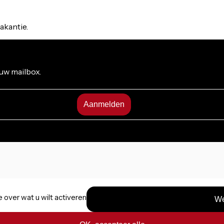
akantie.
 uw mailbox.
 over wat u wilt activeren
We