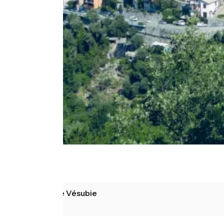
La Bollène Vésubie
Coaraze