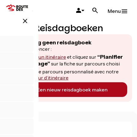
Overslaan
en
Menu
naar
close
de
Reisdagboeken
inhoud
gaan
U heeft nog geen reisdagboek
Pour commencer :
“Planifier
Consultez un itinéraire
et cliquez sur
mon voyage”
sur la fiche sur parcours choisi
Créez votre parcours personnalisé avec notre
planificateur d’itinéraire
Een nieuw reisdagboek maken