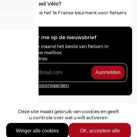
Wat is Accueil Vélo?
Accueil Vélo is het 1e Franse keurmerk voor fietsers
op vakantie.
Ik abonneer me op de nieuwsbrief
Ontvang elke maand het beste van fietsen in
Frankrijk in uw mailbox.
Mijn e-mailadres
Mijn
e-
mailadres
Inschrijvingsvoorwaarden
Deze site maakt gebruik van cookies en geeft
u controle over wat u wilt activeren
Gefinancierd in het kader van Destination France
Weiger alle cookies
OK, accepteer alle