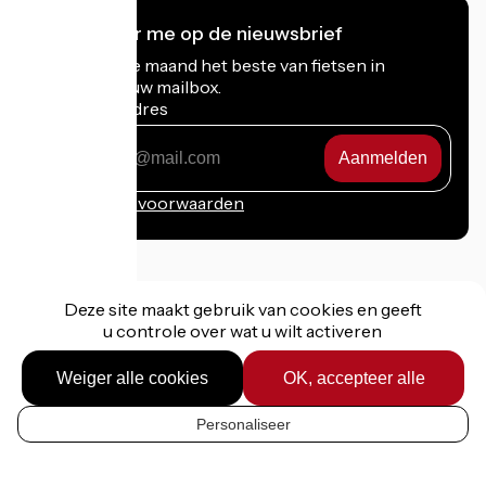
Ik abonneer me op de nieuwsbrief
Ontvang elke maand het beste van fietsen in
Frankrijk in uw mailbox.
Mijn e-mailadres
Mijn
e-
mailadres
Inschrijvingsvoorwaarden
Deze site maakt gebruik van cookies en geeft
Gefinancierd in het kader van Destination France
u controle over wat u wilt activeren
Weiger alle cookies
OK, accepteer alle
Juridische informatie
Personaliseer
NL
Persoonlijke gegevens
Contact
Réalisation :
StudioJuillet
et
France Vélo Tourisme