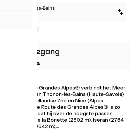
Thonon-les-Bains
Nice
Hooggebergte
Snelle toegang
Accommodaties
De Route des Grandes Alpes® verbindt het Meer
van Genève en Thonon-les-Bains (Haute-Savoie)
met de Middellandse Zee en Nice (Alpes
Maritimes). De Route des Grandes Alpes® is zo
genoemd omdat hij over de hoogste passen
loopt: Cime de la Bonette (2802 m), Iseran (2764
m), Galibier (2642 m),...