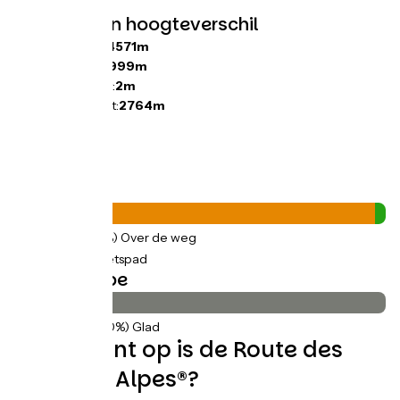
Hellingen en hoogteverschil
Stijgingen:
44571m
Dalingen:
44999m
Laagste punt:
2m
Hoogste punt:
2764m
Wegtypes
1573km
(97%) Over de weg
41km
(3%) Fietspad
Wegdektype
1608km
(100%) Glad
Welke kant op is de Route des
Grandes Alpes®?