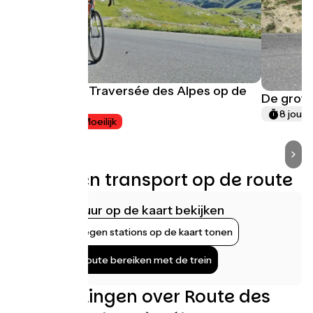
De Grande Traversée des Alpes op de
De grote
fiets
8 jours
8 jours
Moeilijk
Treinen en transport op de route
Infrastructuur op de kaart bekijken
Nabijgelegen stations op de kaart tonen
De fietsroute bereiken met de trein
Beoordelingen over Route des