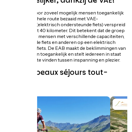
Gemakkelijker, dankzij de VAE!
Om de route voor zoveel mogelijk mensen toegankelijk
te maken, is de hele route bezaaid met VAE-
oplaadpunten (elektrisch ondersteunde fiets) verspreid
over elke 30 tot 40 kilometer. Dit betekent dat de groep
kan bestaan uit mensen met verschillende capaciteiten,
sommigen op de fiets en anderen op een elektrisch
ondersteunde fiets. De EAB maakt de beklimmingen van
de grote passen toegankelijk en stelt iedereen in staat
om een balans te vinden tussen inspanning en plezier.
Les plus beaux séjours tout-
compris