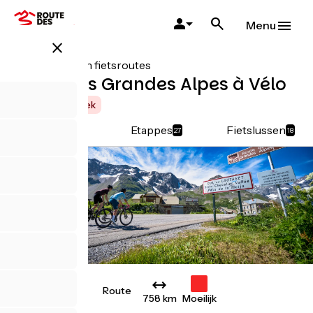
Overslaan
en
Menu
naar
close
de
inhoud
Alle soorten fietsroutes
gaan
Route des Grandes Alpes à Vélo
Grote Oversteek
Details
Etappes
Fietslussen
27
18
Route
758 km
Moeilijk