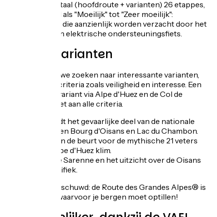
varianten. In totaal (hoofdroute + varianten) 26 etappes,
geclassificeerd als "Moeilijk" tot "Zeer moeilijk":
beoordelingen die aanzienlijk worden verzacht door het
gebruik van een elektrische ondersteuningsfiets.
Nieuwe varianten
Elk jaar blijven we zoeken naar interessante varianten,
gebaseerd op criteria zoals veiligheid en interesse. Een
voorbeeld: de variant via Alpe d'Huez en de Col de
Sarenne voldoet aan alle criteria.
Je vermijdt het gevaarlijke deel van de nationale
weg, tussen Bourg d'Oisans en Lac du Chambon.
U bent aan de beurt voor de mythische 21 veters
van de Alpe d'Huez klim.
De Col de Sarenne en het uitzicht over de Oisans
zijn magnifiek.
Je bent gewaarschuwd: de Route des Grandes Alpes® is
een uitdaging waarvoor je bergen moet optillen!