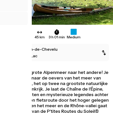
45 km
3 h 01 min
Medium
Saint-Jean-de-Chevelu
Lépin-le-Lac
Van het ene grote Alpenmeer naar het andere! Je
bent op weg naar de oevers van het meer van
Aiguebelette, het op twee na grootste natuurlijke
meer van Frankrijk. Je laat de Chaîne de l'Épine,
zijn uitkijkpunten en mysterieuze legendes achter
je en volgt een fietsroute door het hoger gelegen
gebied. Tussen het meer en de Rhône-vallei gaat
deze etappe van de P'tites Routes du Soleil®