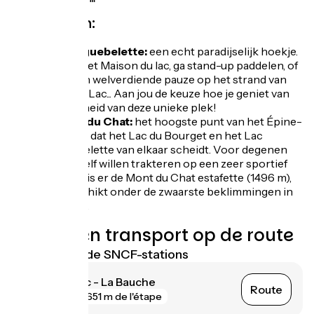
Niet missen:
Lac d'Aiguebelette:
een echt paradijselijk hoekje.
Ontdek het Maison du lac, ga stand-up paddelen, of
neem een welverdiende pauze op het strand van
Lépin-le-Lac... Aan jou de keuze hoe je geniet van
de zachtheid van deze unieke plek!
Le Mont du Chat:
het hoogste punt van het Épine-
gebergte, dat het Lac du Bourget en het Lac
d'Aiguebelette van elkaar scheidt. Voor degenen
die zichzelf willen trakteren op een zeer sportief
extraatje is er de Mont du Chat estafette (1496 m),
gerangschikt onder de zwaarste beklimmingen in
Frankrijk.
Treinen en transport op de route
Dichtstbijzijnde SNCF-stations
Lépin-le-Lac - La Bauche
Route
gare
651 m de l'étape