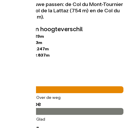
over drie nieuwe passen: de Col du Mont-Tournier
(821 m), de Col de la Lattaz (754 m) en de Col du
Banchet (591 m).
Hellingen en hoogteverschil
Stijgingen:
1129m
Dalingen:
1073m
Laagste punt:
247m
Hoogste punt:
837m
Wegtypes
45km
(100%) Over de weg
Wegdektype
45km
(100%) Glad
 1036 m ↘ 954 m