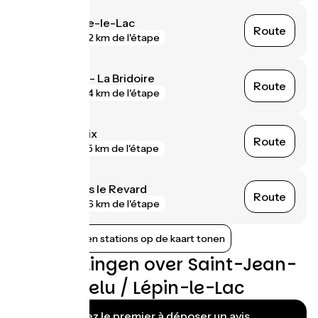
Aiguebelette-le-Lac
Route
gare
2 km de l'étape
Saint-Béron - La Bridoire
Route
gare
4 km de l'étape
Grésy-sur-Aix
Route
gare
5 km de l'étape
Aix-les-Bains le Revard
Route
gare
6 km de l'étape
Nabijgelegen stations op de kaart tonen
Beoordelingen over Saint-Jean-
de-Chevelu / Lépin-le-Lac
Soyez le premier à déposer un avis.