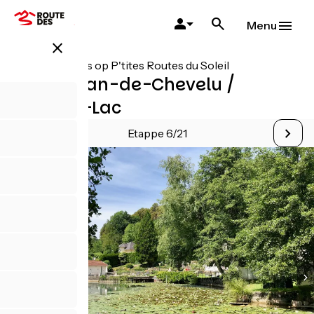
Overslaan
en
Menu
naar
close
de
inhoud
Alle etappes op P'tites Routes du Soleil
gaan
Saint-Jean-de-Chevelu /
Lépin-le-Lac
Etappe 6/21