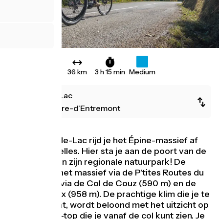
36 km
3 h 15 min
Medium
Lépin-le-Lac
Saint-Pierre-d’Entremont
Vanuit Lépin-le-Lac rijd je het Épine-massief af
naar Les Échelles. Hier sta je aan de poort van de
Chartreuse en zijn regionale natuurpark! De
toegang tot het massief via de P'tites Routes du
Soleil® gaat via de Col de Couz (590 m) en de
Col des Égaux (958 m). De prachtige klim die je te
wachten staat, wordt beloond met het uitzicht op
de Cochette-top die je vanaf de col kunt zien. Je