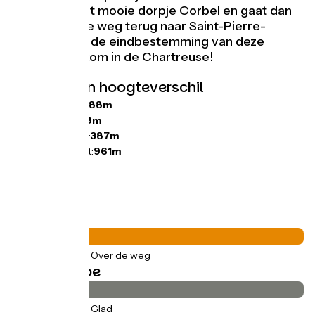
komt door het mooie dorpje Corbel en gaat dan
via een smalle weg terug naar Saint-Pierre-
d'Entremont, de eindbestemming van deze
etappe. Welkom in de Chartreuse!
Hellingen en hoogteverschil
Stijgingen:
1088m
Dalingen:
848m
Laagste punt:
387m
Hoogste punt:
961m
Wegtypes
36km
(100%) Over de weg
Wegdektype
36km
(100%) Glad