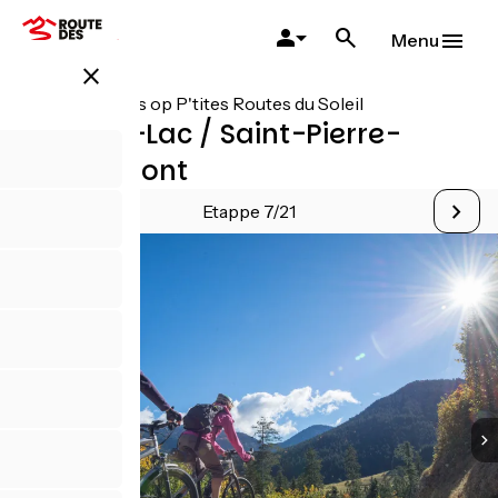
Overslaan
en
Menu
naar
close
de
inhoud
Alle etappes op P'tites Routes du Soleil
gaan
Lépin-le-Lac / Saint-Pierre-
d'Entremont
Etappe 7/21