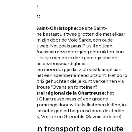
 936 m ↘ 681 m
Niet missen:
De grot Saint-Christophe:
de site Saint-
Christophe bestaat uit twee grotten die met elkaar
verbonden zijn door de Voie Sarde, een oude
Romeinse weg. Net zoals paus Pius II en Jean-
Jacques Rousseau deze doorgang gebruikten, kun
ook jij een kijkje nemen in deze geologische en
historische bezienswaardigheid.
Corbel:
een mooi dorpje dat zich vastklampt aan
de berg, met een adembenemend uitzicht. Het dorp
bestaat uit 12 gehuchten die je kunt verkennen via
de wandelroute "Ovens en fonteinen".
Parc naturel régional de la Chartreuse:
het
omvat het Chartreuse massief, een groene
omgeving omringd door witte kalkstenen kliffen, in
het geografische gebied begrensd door de steden
Chambéry, Voiron en Grenoble (Savoie en Isère).
Treinen en transport op de route