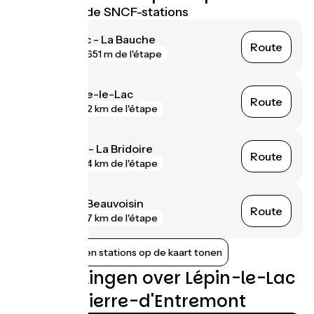
Dichtstbijzijnde SNCF-stations
Lépin-le-Lac - La Bauche
Route
gare
651 m de l'étape
Aiguebelette-le-Lac
Route
gare
2 km de l'étape
Saint-Béron - La Bridoire
Route
gare
4 km de l'étape
Le Pont-de-Beauvoisin
Route
gare
7 km de l'étape
Nabijgelegen stations op de kaart tonen
Beoordelingen over Lépin-le-Lac
/ Saint-Pierre-d'Entremont