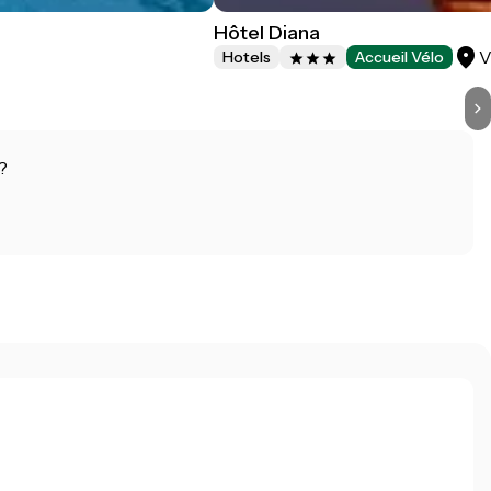
Hôtel Diana
V
Hotels
Accueil Vélo
?