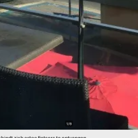
1
/
8
indt zich ertoe fietsers te ontvangen.