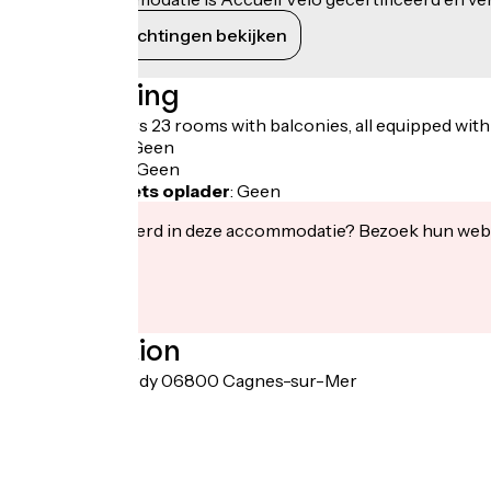
Haar verplichtingen bekijken
Beschrijving
The hotel offers 23 rooms with balconies, all equipped with
Fietsgarage
:
Geen
Lunchpakket
:
Geen
Elektrische fiets oplader
:
Geen
Geïnteresseerd in deze accommodatie? Bezoek hun webs
Localisation
33 bd JF Kennedy 06800 Cagnes-sur-Mer