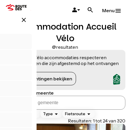
Overslaan
en
Menu
naar
close
de
Accommodation Accueil
inhoud
gaan
Vélo
@resultaten
De Accueil Vélo accommodaties respecteren
verplichtingen die zijn afgestemd op het ontvangen
van fietsers.
De verplichtingen bekijken
Zoeken per gemeente
Classificatie
Type
Fietsroute
Page 1
Resultaten: 1 tot 24 van 320