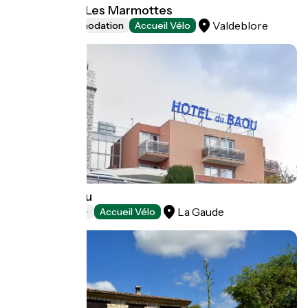
Gîte d'étape Les Marmottes
Valdeblore
Group accommodation
Accueil Vélo
Hôtel du Baou
La Gaude
Hotels
Accueil Vélo