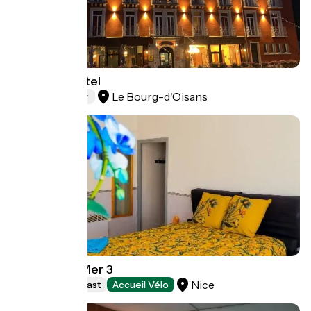
Oberland Hotel
Le Bourg-d'Oisans
Hotels
L'Or dans la Mer 3
Nice
Bed and breakfast
Accueil Vélo