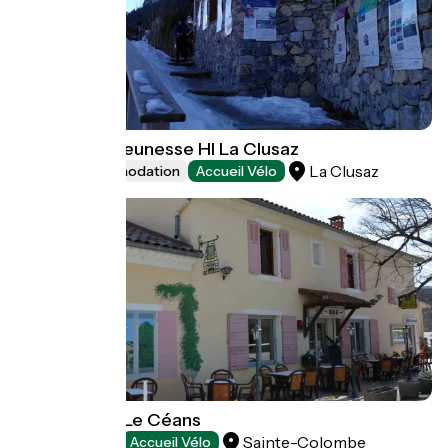
Auberge de jeunesse HI La Clusaz
La Clusaz
Group accommodation
Accueil Vélo
Hôtels Logis Le Céans
Sainte-Colombe
Hotels
Accueil Vélo