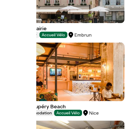
Hôtel de la mairie
Embrun
Hotels
Accueil Vélo
Villa Saint Exupéry Beach
Nice
Group accommodation
Accueil Vélo