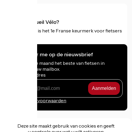
Wat is Accueil Vélo?
Accueil Vélo is het 1e Franse keurmerk voor fietsers
op vakantie.
Ik abonneer me op de nieuwsbrief
Ontvang elke maand het beste van fietsen in
Frankrijk in uw mailbox.
Mijn e-mailadres
Mijn
e-
mailadres
Inschrijvingsvoorwaarden
Deze site maakt gebruik van cookies en geeft
u controle over wat u wilt activeren