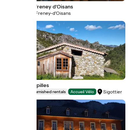
Auberge du Freney d'Oisans
Le Freney-d'Oisans
Hotels
Gîte Les Pampilles
Sigottier
Lodgings and furnished rentals
Accueil Vélo