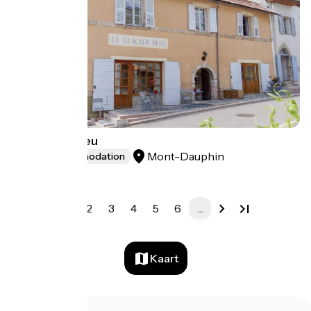
Le Glacier Bleu
Mont-Dauphin
Group accommodation
1
2
3
4
5
6
…
Kaart