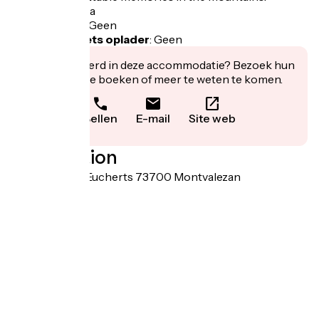
Fietsgarage
:
Ja
Lunchpakket
:
Geen
Elektrische fiets oplader
:
Geen
Geïnteresseerd in deze accommodatie? Bezoek hun
website om te boeken of meer te weten te komen.
Bellen
E-mail
Site web
Localisation
227 route des Eucherts 73700 Montvalezan