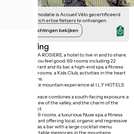
2
/
27
Deze accommodatie is Accueil Vélo gecertificeerd
en verbindt zich ertoe fietsers te ontvangen.
Haar verplichtingen bekijken
Beschrijving
I.L.Y HOTELS LA ROSIERE, a hotel to live in and to share,
a hotel where you feel good, 69 rooms including 22
suites, a restaurant and its bar, a high-end spa, a fitness
room, seminar rooms, a Kids Club, activities in the heart
of the mountains.
Live the ultimate mountain experience at I.L.Y HOTELS
LA ROSIERE!
Our haven of peace combines a south-facing exposure, a
breathtaking view of the valley, and the charm of the
Eucherts district.
Discover our 69 rooms, a luxurious Nuxe spa, a fitness
room, a restaurant offering local, organic and regressive
cuisine, as well as a bar with a large cocktail menu.
All for unforgettable memories in the mountains.