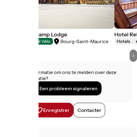
Hôtel Base Camp Lodge
Hotel Re
Bourg-Saint-Maurice
Hotels
Accueil Vélo
Hotels
Heeft u informatie om ons te melden over deze
accommodatie?
Een probleem signaleren
Enregistrer
Contacter