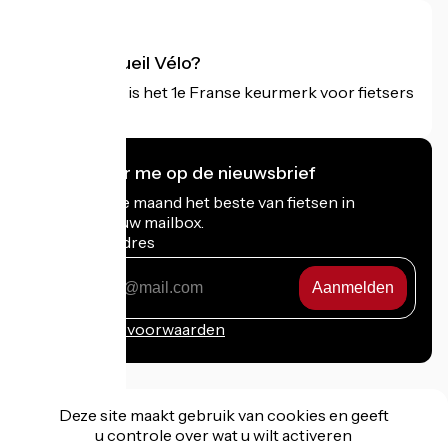
Wat is Accueil Vélo?
Accueil Vélo is het 1e Franse keurmerk voor fietsers
op vakantie.
Ik abonneer me op de nieuwsbrief
Ontvang elke maand het beste van fietsen in
Frankrijk in uw mailbox.
Mijn e-mailadres
Mijn
e-
mailadres
Inschrijvingsvoorwaarden
Deze site maakt gebruik van cookies en geeft
u controle over wat u wilt activeren
Gefinancierd in het kader van Destination France