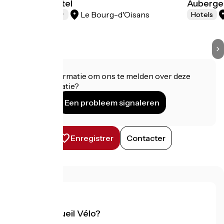
Oberland Hotel
Auberge 
Le Bourg-d'Oisans
Hotels
Hotels
Heeft u informatie om ons te melden over deze
accommodatie?
Een probleem signaleren
Enregistrer
Contacter
Wat is Accueil Vélo?