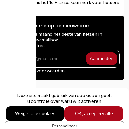
Accueil Vélo is het 1e Franse keurmerk voor fietsers
op vakantie.
Ik abonneer me op de nieuwsbrief
Ontvang elke maand het beste van fietsen in
Frankrijk in uw mailbox.
Mijn e-mailadres
Mijn
e-
mailadres
Inschrijvingsvoorwaarden
Deze site maakt gebruik van cookies en geeft
u controle over wat u wilt activeren
Gefinancierd in het kader van Destination France
Weiger alle cookies
OK, accepteer alle
Personaliseer
Juridische informatie