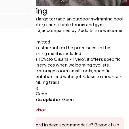
2
/
22
Beschrijving
The hotel has a large terrace, an outdoor swimming pool
(covered in winter), sauna, table tennis and gym.
Children under 3, accompanied by 2 adults, are welcome
free of charge.
Pets are not admitted
Typical french restaurant on the premisces, in the
winter your evening meal is included.
Labeled "Accueil Cyclo Oisans - 1 vélo", it offers specific
equipment and services when welcoming cyclists.
In summer: bike storage room, small tools, specific
cycling documentation and water jet. Close to mountain
bike trails and hiking trails.
Fietsgarage
:
Ja
Lunchpakket
:
Geen
Elektrische fiets oplader
:
Geen
Geïnteresseerd in deze accommodatie? Bezoek hun