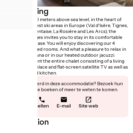
2
/
3
Beschrijving
Located at 1530 meters above sea level, in the heart of
one of the largest ski areas in Europe (Val d'Isère, Tignes,
Sainte Foy Tarentaise, La Rosière and Les Arcs), the
Chalet des Anges invites you to stay in its comfortable
and luxurious case. You will enjoy discovering our 4
warmly furnished rooms. And what a pleasure to relax in
our unusual sauna or in our heated outdoor jacuzzi.
You can also rent the entire chalet consisting of a living
room with fireplace and flat-screen satellite TV as well as
a fully equipped kitchen.
Geïnteresseerd in deze accommodatie? Bezoek hun
website om te boeken of meer te weten te komen.
Bellen
E-mail
Site web
Localisation