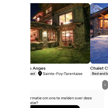
Le Chalet des Anges
Chalet C
Sainte-Foy-Tarentaise
Bed and breakfast
Bed and b
Heeft u informatie om ons te melden over deze
accommodatie?