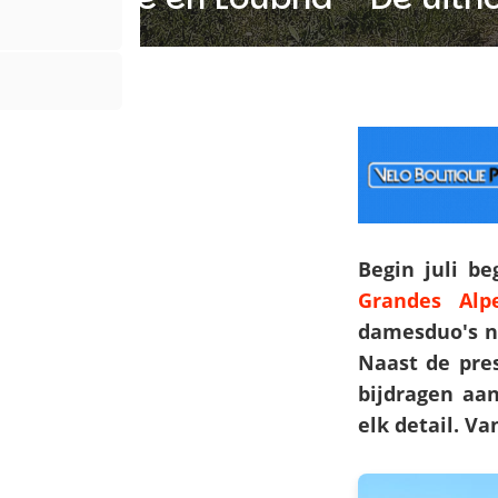
Begin juli b
Grandes Alp
damesduo's n
Naast de pre
bijdragen aa
elk detail. Va