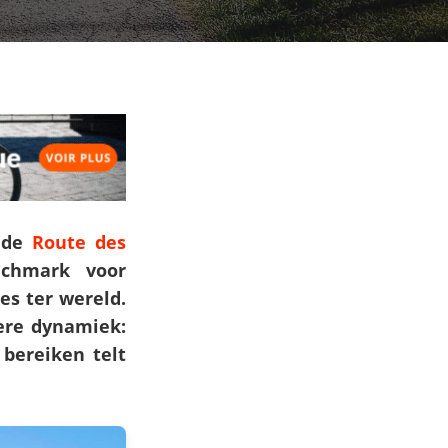
n de
Route des
nchmark voor
s ter wereld.
ere dynamiek:
bereiken telt