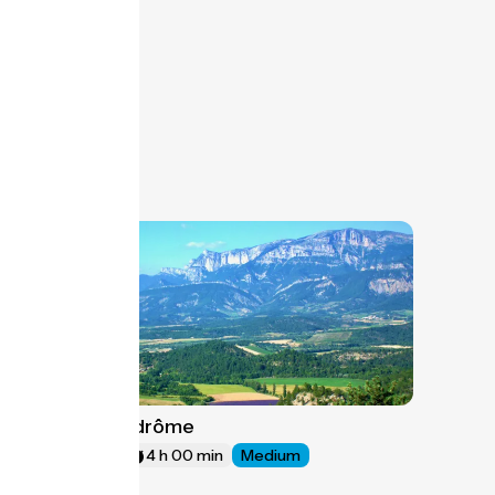
Die / Valdrôme
11
54 km
4 h 00 min
Medium