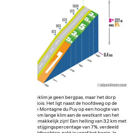
Ook dit keer beklim je geen bergpas, maar het dorp
Lesches-en-Diois. Het ligt naast de hoofdweg op de
hoogten van de Montagne du Puy op een hoogte van
1020 m. De 6,4 km lange klim aan de westkant van het
dorp zal niet gemakkelijk zijn! Een helling van 3,2 km met
een gemiddeld stijgingspercentage van 7%, verdeeld
over 5 haarspeldbochten, pakt je vanaf het begin. Je