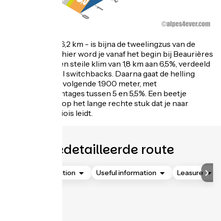
De oostkant - 6,2 km - is bijna de tweelingzus van de
westkant. Ook hier word je vanaf het begin bij Beaurières
verrast door een steile klim van 1,8 km aan 6,5%, verdeeld
over een tiental switchbacks. Daarna gaat de helling
verder voor de volgende 1.900 meter, met
stijgingspercentages tussen 5 en 5,5%. Een beetje
speling krijg je op het lange rechte stuk dat je naar
Lesches-en-Diois leidt.
Gedetailleerde route
Accommodation
Useful information
Leasure