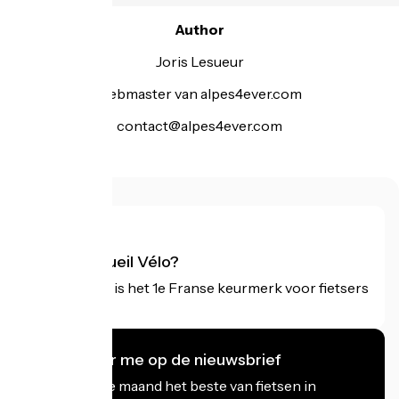
Author
Joris Lesueur
webmaster van alpes4ever.com
contact@alpes4ever.com
Wat is Accueil Vélo?
Accueil Vélo is het 1e Franse keurmerk voor fietsers
op vakantie.
Ik abonneer me op de nieuwsbrief
Ontvang elke maand het beste van fietsen in