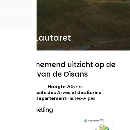
Col du Lautaret
Adembenemend uitzicht op de
gletsjers van de Oisans
Hoogte
2057 m
Massifs des Arves et des Écrins
Departement
Hautes-Alpes
Topo westhelling