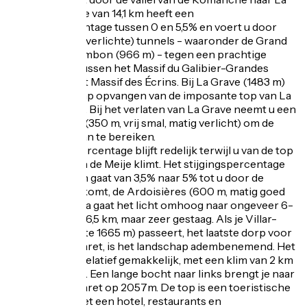
Grave. De route van 14,1 km heeft een
stijgingspercentage tussen 0 en 5,5% en voert u door
verschillende (verlichte) tunnels - waaronder de Grand
Tunnel du Chambon (966 m) - tegen een prachtige
achtergrond tussen het Massif du Galibier-Grandes
Rousses en het Massif des Écrins. Bij La Grave (1483 m)
kunt u een glimp opvangen van de imposante top van La
Meije (3983 m). Bij het verlaten van La Grave neemt u een
nieuwe tunnel (350 m, vrij smal, matig verlicht) om de
Pont du Maurian te bereiken.
Het stijgingspercentage blijft redelijk terwijl u van de top
naar de top van de Meije klimt. Het stijgingspercentage
blijft redelijk en gaat van 3,5% naar 5% tot u door de
laatste tunnel komt, de Ardoisières (600 m, matig goed
verlicht), daarna gaat het licht omhoog naar ongeveer 6-
7% gedurende 6,5 km, maar zeer gestaag. Als je Villar-
d'Arêne (hoogte 1665 m) passeert, het laatste dorp voor
de Col du Lautaret, is het landschap adembenemend. Het
laatste stuk is relatief gemakkelijk, met een klim van 2 km
van 3,5 naar 5%. Een lange bocht naar links brengt je naar
de Col du Lautaret op 2057m. De top is een toeristische
trekpleister met een hotel, restaurants en