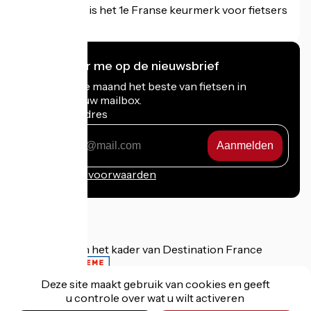
Accueil Vélo is het 1e Franse keurmerk voor fietsers
op vakantie.
Ik abonneer me op de nieuwsbrief
Ontvang elke maand het beste van fietsen in
Frankrijk in uw mailbox.
Mijn e-mailadres
Mijn
e-
mailadres
Inschrijvingsvoorwaarden
Gefinancierd in het kader van Destination France
Deze site maakt gebruik van cookies en geeft
u controle over wat u wilt activeren