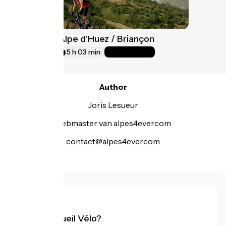
Optie L'Alpe d'Huez / Briançon
18
74 km
5 h 03 min
Zeer moeilijk
Author
Joris Lesueur
webmaster van alpes4ever.com
contact@alpes4ever.com
Wat is Accueil Vélo?