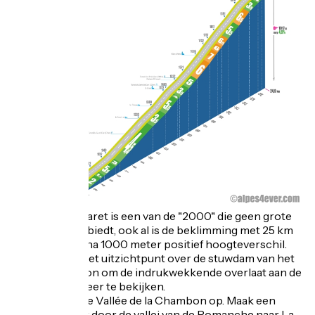
De Col du Lautaret is een van de "2000" die geen grote
moeilijkheden biedt, ook al is de beklimming met 25 km
lang en met bijna 1000 meter positief hoogteverschil.
Profiteer van het uitzichtpunt over de stuwdam van het
Lac du Chambon om de indrukwekkende overlaat aan de
kant van het meer te bekijken.
Je gaat rustig de Vallée de la Chambon op. Maak een
ontspannen rit door de vallei van de Romanche naar La