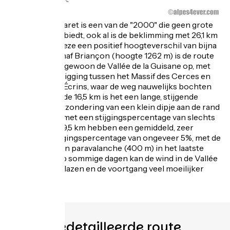
De Col du Lautaret is een van de "2000" die geen grote
moeilijkheden biedt, ook al is de beklimming met 26,1 km
lang en heeft deze een positief hoogteverschil van bijna
800 meter. Vanaf Briançon (hoogte 1262 m) is de route
vrij eenvoudig: gewoon de Vallée de la Guisane op, met
een prachtige ligging tussen het Massif des Cerces en
het Massif des Écrins, waar de weg nauwelijks bochten
kent! Gedurende 16,5 km is het een lange, stijgende
helling (met uitzondering van een klein dipje aan de rand
van Briançon) met een stijgingspercentage van slechts
3%. De laatste 9,5 km hebben een gemiddeld, zeer
regelmatig stijgingspercentage van ongeveer 5%, met de
passage van een paravalanche (400 m) in het laatste
stuk. Pas op: op sommige dagen kan de wind in de Vallée
de la Guisane blazen en de voortgang veel moeilijker
maken.
Gedetailleerde route