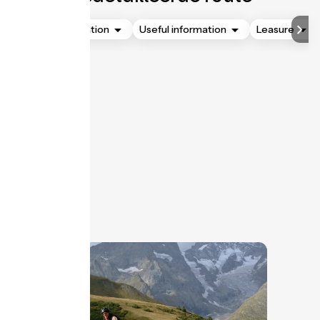
Accommodation
Useful information
Leasure