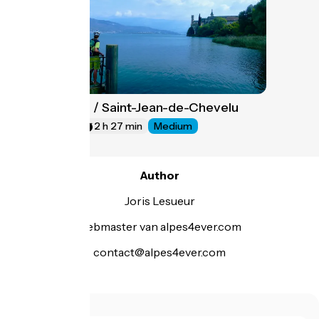
Entrelacs / Saint-Jean-de-Chevelu
5
37 km
2 h 27 min
Medium
Author
Joris Lesueur
webmaster van alpes4ever.com
contact@alpes4ever.com