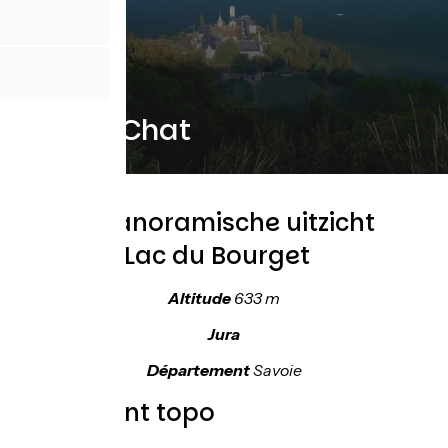
Col du Chat
En het panoramische uitzicht
over het Lac du Bourget
Altitude
633 m
Jura
Département
Savoie
Noordkant topo