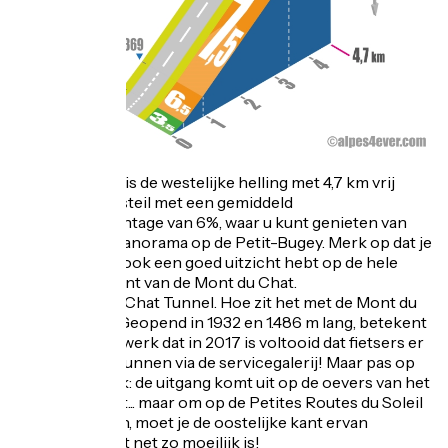
Vanaf Chevelu is de westelijke helling met 4,7 km vrij
kort, maar vrij steil met een gemiddeld
stijgingspercentage van 6%, waar u kunt genieten van
een prachtig panorama op de Petit-Bugey. Merk op dat je
vanaf Chevelu ook een goed uitzicht hebt op de hele
ruigere westkant van de Mont du Chat.
En de Mont du Chat Tunnel. Hoe zit het met de Mont du
Chat-tunnel? Geopend in 1932 en 1.486 m lang, betekent
het veiligheidswerk dat in 2017 is voltooid dat fietsers er
nu doorheen kunnen via de servicegalerij! Maar pas op
voor de valstrik: de uitgang komt uit op de oevers van het
Lac du Bourget... maar om op de Petites Routes du Soleil
route te komen, moet je de oostelijke kant ervan
beklimmen, wat net zo moeilijk is!