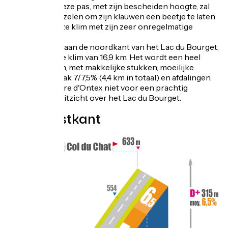
oversteken! Deze pas, met zijn bescheiden hoogte, zal
echter niet aarzelen om zijn klauwen een beetje te laten
zien tijdens deze klim met zijn zeer onregelmatige
profiel.
Vanaf Portout, aan de noordkant van het Lac du Bourget,
is het een lange klim van 16,9 km. Het wordt een heel
bijzondere klim, met makkelijke stukken, moeilijke
stukken van vaak 7/7,5% (4,4 km in totaal) en afdalingen.
Mis de Belvédère d'Ontex niet voor een prachtig
panoramisch uitzicht over het Lac du Bourget.
Topo westkant