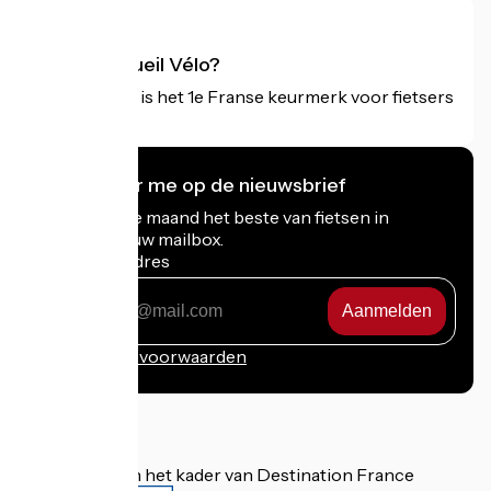
Wat is Accueil Vélo?
Accueil Vélo is het 1e Franse keurmerk voor fietsers
op vakantie.
Ik abonneer me op de nieuwsbrief
Ontvang elke maand het beste van fietsen in
Frankrijk in uw mailbox.
Mijn e-mailadres
Mijn
e-
mailadres
Inschrijvingsvoorwaarden
Gefinancierd in het kader van Destination France