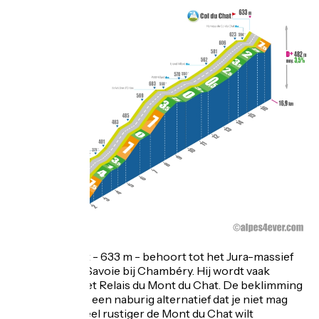
De Col du Chat - 633 m - behoort tot het Jura-massief
maar ligt in de Savoie bij Chambéry. Hij wordt vaak
verward met het Relais du Mont du Chat. De beklimming
ervan is echter een naburig alternatief dat je niet mag
missen als je veel rustiger de Mont du Chat wilt