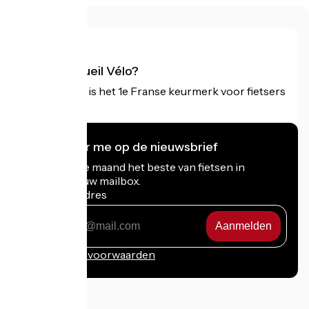
Wat is Accueil Vélo?
Accueil Vélo is het 1e Franse keurmerk voor fietsers
op vakantie.
Ik abonneer me op de nieuwsbrief
Ontvang elke maand het beste van fietsen in
Frankrijk in uw mailbox.
Mijn e-mailadres
Mijn
e-
mailadres
Inschrijvingsvoorwaarden