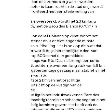
route, want het kan er 's zomers erg warm worden.
De eerste kilometer is kaarsrecht in de stad en je wordt
meteen geconfronteerd met een steile helling van
gemiddeld 7%.
Als u de Lubianne oversteekt, wordt het 2,3 km lang
rustiger aan 5,5%, met de Baou des Blancs (673 m) in
zicht.
Terwijl je de Vallon de la Lubianne opklimt, wordt het
landschap verlatener en is er niet langer de minste
schaduw op deze zuidhelling. Het is ook op dit punt dat
de helling steiler wordt en je het moeilijkste deel van
deze klim krijgt op 800m met een gemiddeld
stijgingspercentage van 8%. Daarna brengt een serie
van 6 haarspeldbochten je over een lang stuk van 5,6 km
waar het stijgingspercentage gestaag maar stabiel is met
een gemiddelde van 7%.
Geniet in de laatste 2 km van het prachtige
panoramische uitzicht op de kustlijn van de
Middellandse Zee.
De Col de Vence ligt in het indrukwekkende Parc des
Noves, waar rotsachtig terrein en schaarse vegetatie het
een woestijnachtig karakter geven. Het heeft ook de
reputatie een hotspot te zijn voor UFO-waarnemingen