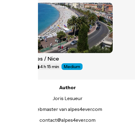
Les Ferres / Nice
21
64 km
4 h 15 min
Medium
Author
Joris Lesueur
webmaster van alpes4ever.com
contact@alpes4ever.com