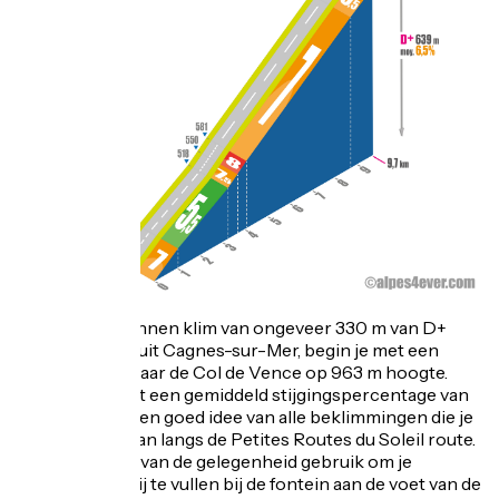
Na een ontspannen klim van ongeveer 330 m van D+
over 19 km vanuit Cagnes-sur-Mer, begin je met een
serieuze klim naar de Col de Vence op 963 m hoogte.
Bijna 10 km met een gemiddeld stijgingspercentage van
6,5% geven je een goed idee van alle beklimmingen die je
te wachten staan langs de Petites Routes du Soleil route.
Maak in Vence van de gelegenheid gebruik om je
waterflessen bij te vullen bij de fontein aan de voet van de