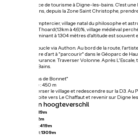
Départ de l'office de tourisme à Digne-les-bains. C'est un
À Digne les Bains, depuis la Zone Saint Christophe, prendre
Traverser Champtercier, village natal du philosophe et astr
Continuer sur Thoard(1.3km à 4,6)%, village médiéval perché
8%). Ce col culminant à 1.304 mètres d'altitude est souvent
Continuer la boucle via Authon. Au bord de la route, l'artist
d'Art", une œuvre d’art à "parcourir" dans le Géoparc de Hau
la Vallée de la Durance. Traverser Volonne. Après L'Escale, 
puis Digne les Bains.
Variante "Le Pas de Bonnet"
46 km, dénivelé : 450 m
A Thoard, traverser le village et redescendre sur la D3. Au 
puis la D17 à droite vers Le Chaffaut et revenir sur Digne les
Hellingen en hoogteverschil
Stijgingen:
1319m
Dalingen:
1312m
Laagste punt:
419m
Hoogste punt:
1309m