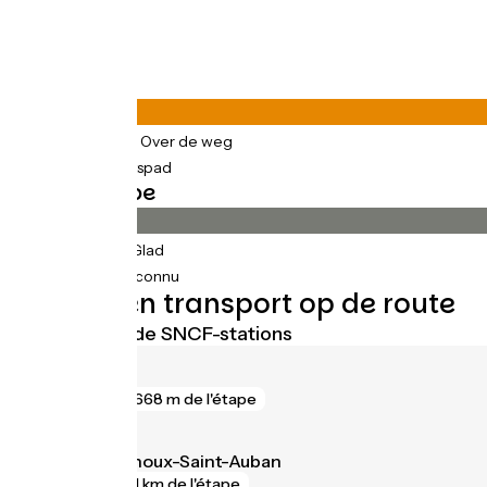
Wegtypes
109km
(97%) Over de weg
3km
(2%) Fietspad
Wegdektype
98km
(87%) Glad
14km
(12%) Inconnu
Treinen en transport op de route
Dichtstbijzijnde SNCF-stations
Sisteron
gare
668 m de l'étape
Château-Arnoux-Saint-Auban
gare
1 km de l'étape