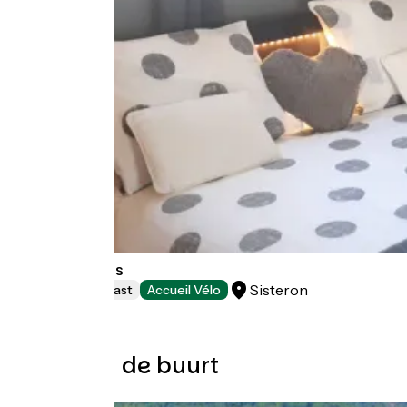
Les Mirabelles
Sisteron
Bed and breakfast
Accueil Vélo
Lussen in de buurt