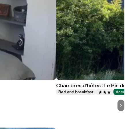
Chambres d'hôtes : Le Pin de
Bed and breakfast
Accuei