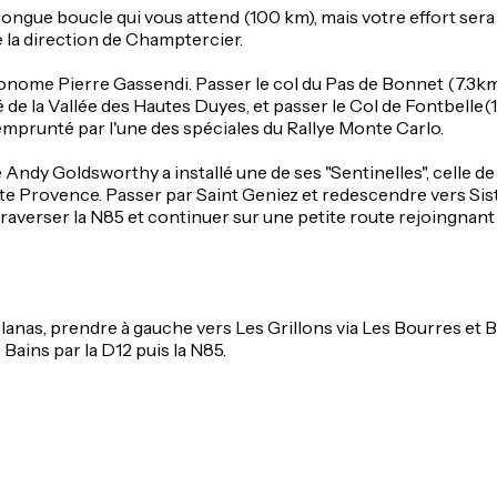
e longue boucle qui vous attend (100 km), mais votre effort s
 la direction de Champtercier.
onome Pierre Gassendi. Passer le col du Pas de Bonnet (7.3km 
 de la Vallée des Hautes Duyes, et passer le Col de Fontbelle
 emprunté par l'une des spéciales du Rallye Monte Carlo.
e Andy Goldsworthy a installé une de ses "Sentinelles", celle de
te Provence. Passer par Saint Geniez et redescendre vers Siste
traverser la N85 et continuer sur une petite route rejoingnant 
Planas, prendre à gauche vers Les Grillons via Les Bourres et B
 Bains par la D12 puis la N85.