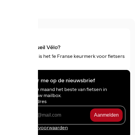
Aravis pas
Wat is Accueil Vélo?
Accueil Vélo is het 1e Franse keurmerk voor fietsers
op vakantie.
Ik abonneer me op de nieuwsbrief
Ontvang elke maand het beste van fietsen in
Frankrijk in uw mailbox.
Mijn e-mailadres
Mijn
e-
mailadres
Inschrijvingsvoorwaarden