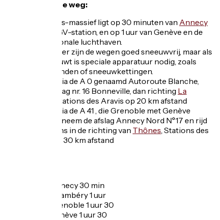
Toegang via de weg:
Het Aravis-massief ligt op 30 minuten van
Annecy
en het TGV-station, en op 1 uur van Genève en de
internationale luchthaven.
In de winter zijn de wegen goed sneeuwvrij, maar als
het sneeuwt is speciale apparatuur nodig, zoals
winterbanden of sneeuwkettingen.
Aanslag via de A 0 genaamd Autoroute Blanche,
neem afslag nr. 16 Bonneville, dan richting
La
Clusaz
, Stations des Aravis op 20 km afstand
Aanslag via de A 41 , die Grenoble met Genève
verbindt, neem de afslag Annecy Nord N°17 en rijd
vervolgens in de richting van
Thônes
, Stations des
Aravis op 30 km afstand
Reistijd:
Vanaf Annecy 30 min
Vanaf Chambéry 1 uur
Vanaf Grenoble 1 uur 30
Vanaf Genève 1 uur 30