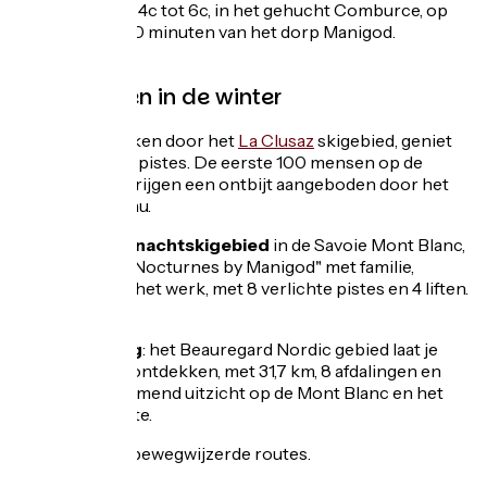
50 m, van 4c tot 6c, in het gehucht Comburce, op
slechts 20 minuten van het dorp Manigod.
.
Terugkomen in de winter
Skiën!
Getrokken door het
La Clusaz
skigebied, geniet
van 125 km aan pistes. De eerste 100 mensen op de
openingsdag krijgen een ontbijt aangeboden door het
toeristenbureau.
Het grootste nachtskigebied
in de Savoie Mont Blanc,
geniet van de "Nocturnes by Manigod" met familie,
vrienden of na het werk, met 8 verlichte pistes en 4 liften.
S
Nordic skiing
: het Beauregard Nordic gebied laat je
deze activiteit ontdekken, met 31,7 km, 8 afdalingen en
een adembenemend uitzicht op de Mont Blanc en het
Aravis-gebergte.
Skitouring!
3 bewegwijzerde routes.