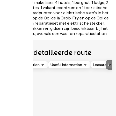
manigod.com, 2 makelaars, 4 hotels, 1 berghut, 1 lodge, 2
chambres d'hôtes, 1 vakantiecentrum en 1 toeristische
residentie.., oplaadpunten voor elektrische auto's in het
dorp Manigod, op de Col de la Croix Fry en op de Col de
Merdassier een reparatieset met elektrische stekker,
pomp, fietsenrekken en gidsen zijn beschikbaar bij het
toeristenbureau, evenals een was- en reparatiestation.
Gedetailleerde route
Accommodation
Useful information
Leasure