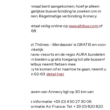
Wanneer je eenmaal bent aangekomen, hoef je alleen
nog maar de dagelijkse busverbinding te zoeken om in
Manigod te komen. Regelmatige verbinding Annecy
Gare / Thônes.
Reserveer en betaal veilig online op
www.altibus.com
of
op 0 820 320 368.
Met de bus
De pendeldienst Thônes - Merdassier is GRATIS en voor
iedereen toegankelijk.
De CCVT, de Aravis-resorts en de regio AURA bundelen
hun krachten en bieden u gratis toegang tot alle bussen!
Let op: de pendelbus neemt fietsen mee.
Om naar Annecy te komen of er naartoe te gaan, neemt u
de betalende lijn 62-63:
detail hier
Airports
De luchthaven van Annecy ligt op 30 km van
Manigod
Algemene informatie: +33 (0) 4 50 27 30 06
Vluchtinformatie Air France: Tel. + 33 (0) 820 820