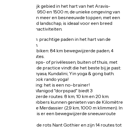
Een uitzonderlijk gebied in het hart van het Aravis-
massief, tussen 950 en 1500 m, de unieke omgeving van
Manigod, tussen meer en besneeuwde toppen, met een
adembenemend landschap, is ideaal voor een breed
scala aan buitenactiviteiten.
Wandelen: prachtige paden in het hart van de
weilanden.
Mountainbiken: 84 km bewegwijzerde paden, 4
familieroutes.
Yoga: groeps- of privélessen, buiten of thuis, met
Cathy die de practice vindt die het beste bij je past:
Hatha, Vinyasa, Kundalini, Yin yoga & gong bath.
Probeer ook rando yoga!
Roadcycling: het is een no-brainer!
Trail: het Manigod "dorpspad" biedt 3
bewegwijzerde routes: 8 km, 10 km en 20 km.
Klimliefhebbers kunnen genieten van de Kilomètre
Vertical de Merdassier (2,9 km, 1000 m klimmen). In
de winter is er een bewegwijzerde sneeuwroute
van 8 km.
Klimmen: de rots Nant Gothier en zijn 14 routes tot