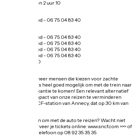
Vanaf Lyon 2 uur 10
Taxi
Taxi n°1 Manigod - 06 75 04 83 40
Taxi n°1 Manigod - 06 75 04 83 40
Taxi n°1 Manigod - 06 75 04 83 40
Taxi n°1 Manigod - 06 75 04 83 40
Taxi n°1 Manigod - 06 75 04 83 40
. 06 75 04 83 40
Met de trein
Er zijn steeds meer mensen die kiezen voor zachte
mobiliteit. Het is heel goed mogelijk om met de trein naar
Manigod op vakantie te komen! Een relevant alternatief
om de totale impact van onze reizen te verminderen
dankzij het SNCF-station van Annecy, dat op 30 km van
Manigod ligt.
Heeft u geen zin om met de auto te reizen? Wacht niet
langer en reserveer je tickets online: www.sncf.com >>> of
reserveer per telefoon op 08 92 35 35 35