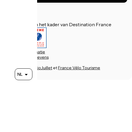
Gefinancierd in het kader van Destination France
Juridische informatie
Persoonlijke gegevens
Contact
Réalisation :
StudioJuillet
et
France Vélo Tourisme
NL