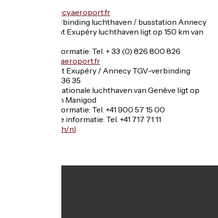
820
www.annecy.aeroport.fr
-->Busverbinding luchthaven / busstation Annecy
Lyon Saint Exupéry luchthaven ligt op 150 km van
Manigod
Vluchtinformatie: Tel. + 33 (0) 826 800 826
www.lyon.aeroport.fr
-->Lyon St Exupéry / Annecy TGV-verbinding
SNCF op 36 35
De internationale luchthaven van Genève ligt op
50 km van Manigod
Vluchtinformatie: Tel. +41 900 57 15 00
Algemene informatie: Tel. +41 717 71 11
www.gva.ch/nl
Videos