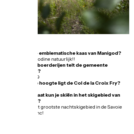
FAQ
Wat is de emblematische kaas van Manigod?
De Manigodine natuurlijk!!
Hoeveel boerderijen telt de gemeente
Manigod?
Precies 19
Op welke hoogte ligt de Col de la Croix Fry?
1477 m.
Tot hoe laat kun je skiën in het skigebied van
Manigod?
20 uur, het grootste nachtskigebied in de Savoie
Mont Blanc!
Toegang