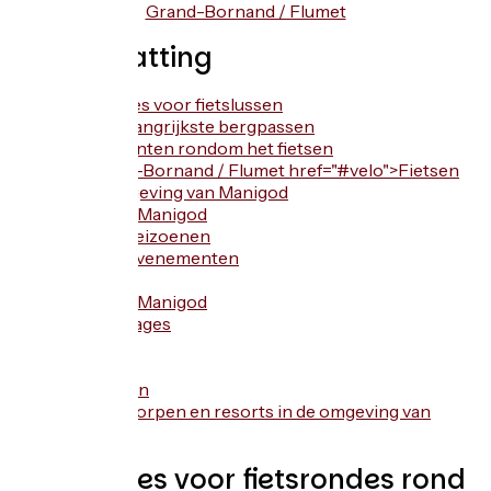
Grand-Bornand / Flumet
Samenvatting
Suggesties voor fietslussen
Onze belangrijkste bergpassen
Evenementen rondom het fietsen
Le Grand-Bornand / Flumet href="#velo">Fietsen
in de omgeving van Manigod
Zomer in Manigod
Andere seizoenen
Andere evenementen
Diensten
Zomer in Manigod
Témoignages
FAQ
Toegang
Contacten
Andere dorpen en resorts in de omgeving van
Manigod
Suggesties voor fietsrondes rond