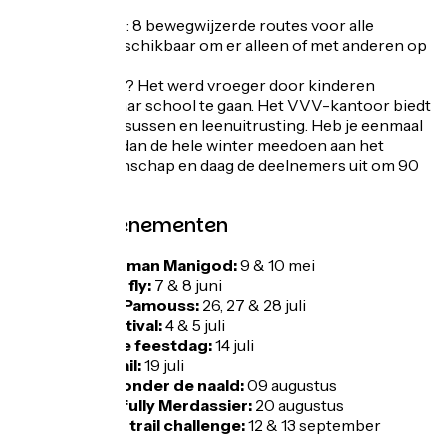
Snowshoeing
: 8 bewegwijzerde routes voor alle
niveaus zijn beschikbaar om er alleen of met anderen op
uit te trekken.
Ken je de
paret
? Het werd vroeger door kinderen
gebruikt om naar school te gaan. Het VVV-kantoor biedt
introductiecursussen en leenuitrusting. Heb je eenmaal
getraind, kom dan de hele winter meedoen aan het
paretkampioenschap en daag de deelnemers uit om 90
km/u te halen!
Andere evenementen
Ultimate man Manigod:
9 & 10 mei
Borns to fly:
7 & 8 juni
Namass Pamouss:
26, 27 & 28 juli
Jeep Festival:
4 & 5 juli
Nationale feestdag:
14 juli
Eagle Trail:
19 juli
Festival onder de naald:
09 augustus
Wonderfully Merdassier:
20 augustus
Manigod trail challenge:
12 & 13 september