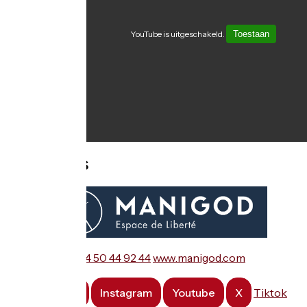
YouTube is uitgeschakeld.
Toestaan
Contacts
☎ 04 50 44 92 44
www.manigod.com
Facebook
Instagram
Youtube
X
Tiktok