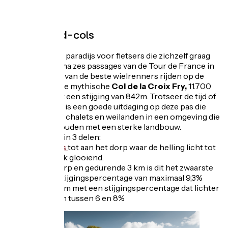
Manigod
Onze grand-cols
Manigod is een paradijs voor fietsers die zichzelf graag
uitdagen. Kom na zes passages van de Tour de France in
de voetsporen van de beste wielrenners rijden op de
hellingen van de mythische
Col de la Croix Fry,
11.700
km lang en met een stijging van 842m. Trotseer de tijd of
neem je tijd, dit is een goede uitdaging op deze pas die
slingert tussen chalets en weilanden in een omgeving die
wordt onderhouden met een sterke landbouw.
Het valt uiteen in 3 delen:
- Vanaf
Thônes
tot aan het dorp waar de helling licht tot
matig is, redelijk glooiend.
- Boven het dorp en gedurende 3 km is dit het zwaarste
deel met een stijgingspercentage van maximaal 9,3%
- De laatste 3 km met een stijgingspercentage dat lichter
probeert te zijn tussen 6 en 8%