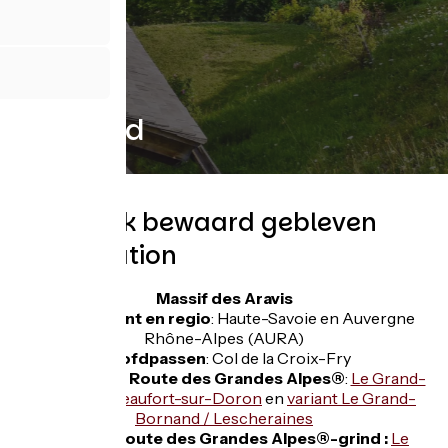
Manigod
Natuurlijk bewaard gebleven
dorpsstation
Massif des Aravis
Departement en regio
: Haute-Savoie en Auvergne
Rhône-Alpes (AURA)
Hoofdpassen
: Col de la Croix-Fry
Etappe op de Route des Grandes Alpes®
:
Le Grand-
Bornand / Beaufort-sur-Doron
en
variant Le Grand-
Bornand / Lescheraines
Stage op Route des Grandes Alpes®-grind :
Le