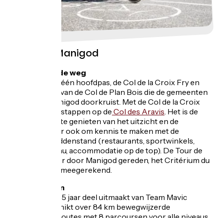
Fietsen in Manigod
Fietsen over de weg
Manigod heeft één hoofdpas, de Col de la Croix Fry en
profiteert ook van de Col de Plan Bois die de gemeenten
Thônes
en Manigod doorkruist. Met de Col de la Croix
Fry kun je overstappen op de
Col des Aravis
. Het is de
ideale plek om te genieten van het uitzicht en de
omgeving, maar ook om kennis te maken met de
plaatselijke middenstand (restaurants, sportwinkels,
toeristenbureau, accommodatie op de top). De Tour de
France is 6 keer door Manigod gereden, het Critérium du
Dauphiné niet meegerekend.
Mountainbiken
Manigod, dat al 5 jaar deel uitmaakt van Team Mavic
Manigod, beschikt over 84 km bewegwijzerde
mountainbikeroutes met 8 parcoursen voor alle niveaus.