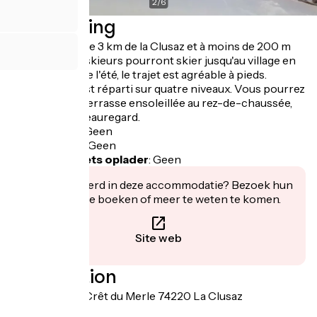
2
/
6
Beschrijving
Situé à moins de 3 km de la Clusaz et à moins de 200 m
des pistes, les skieurs pourront skier jusqu'au village en
hiver tandis que l'été, le trajet est agréable à pieds.
Le logement est réparti sur quatre niveaux. Vous pourrez
rentrer par la terrasse ensoleillée au rez-de-chaussée,
avec vue sur Beauregard.
Fietsgarage
:
Geen
Lunchpakket
:
Geen
Elektrische fiets oplader
:
Geen
Geïnteresseerd in deze accommodatie? Bezoek hun
website om te boeken of meer te weten te komen.
Site web
Localisation
1675 route du Crêt du Merle 74220 La Clusaz