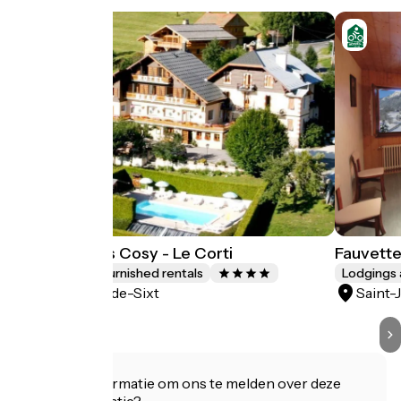
Chalet Aravis Cosy - Le Corti
Fauvett
Lodgings and furnished rentals
Lodgings 
Saint-Jean-de-Sixt
Saint-
Heeft u informatie om ons te melden over deze
accommodatie?