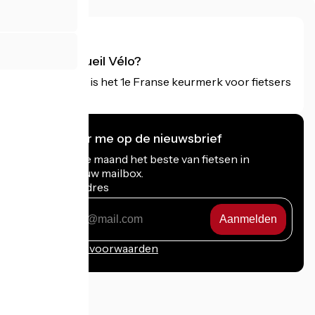
Wat is Accueil Vélo?
Accueil Vélo is het 1e Franse keurmerk voor fietsers
op vakantie.
Ik abonneer me op de nieuwsbrief
Ontvang elke maand het beste van fietsen in
Frankrijk in uw mailbox.
Mijn e-mailadres
Mijn
e-
mailadres
Inschrijvingsvoorwaarden