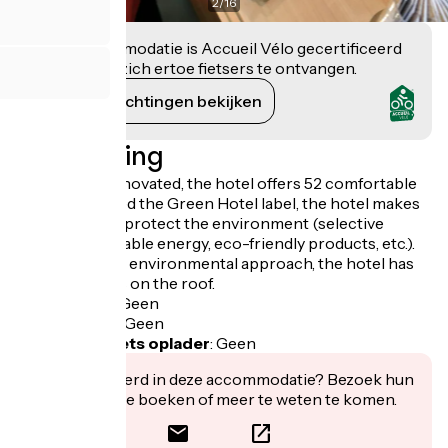
2
/
16
Deze accommodatie is Accueil Vélo gecertificeerd
en verbindt zich ertoe fietsers te ontvangen.
Haar verplichtingen bekijken
Beschrijving
Completely renovated, the hotel offers 52 comfortable
rooms. Awarded the Green Hotel label, the hotel makes
every effort to protect the environment (selective
sorting, renewable energy, eco-friendly products, etc.).
To continue its environmental approach, the hotel has
three beehives on the roof.
Fietsgarage
:
Geen
Lunchpakket
:
Geen
Elektrische fiets oplader
:
Geen
Geïnteresseerd in deze accommodatie? Bezoek hun
website om te boeken of meer te weten te komen.