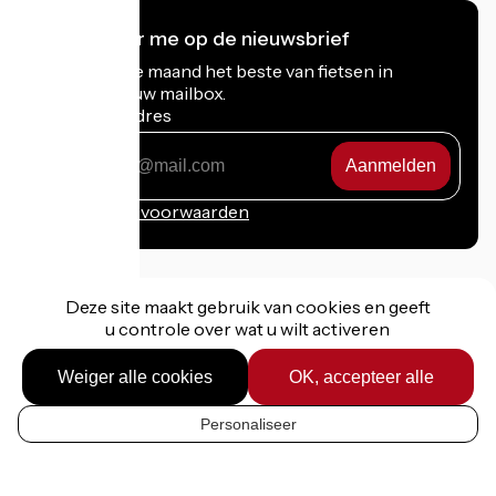
Ik abonneer me op de nieuwsbrief
Ontvang elke maand het beste van fietsen in
Frankrijk in uw mailbox.
Mijn e-mailadres
Mijn
e-
mailadres
Inschrijvingsvoorwaarden
Deze site maakt gebruik van cookies en geeft
u controle over wat u wilt activeren
Gefinancierd in het kader van Destination France
Weiger alle cookies
OK, accepteer alle
Personaliseer
Juridische informatie
NL
Persoonlijke gegevens
Contact
Kaartopties
Réalisation :
StudioJuillet
et
France Vélo Tourisme