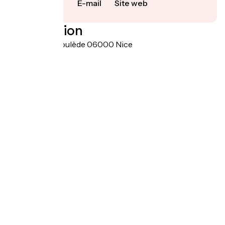
E-mail
Site web
Localisation
3 rue Paul Déroulède 06000 Nice