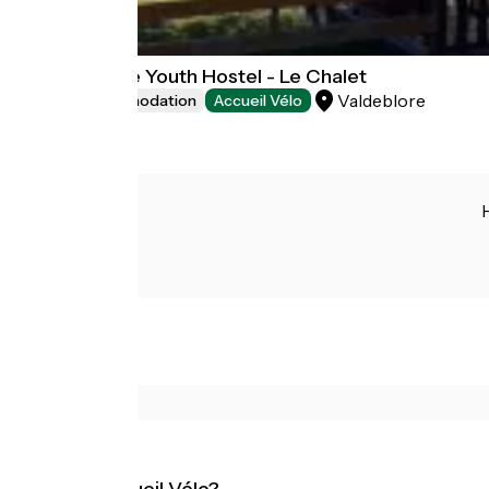
HI Valdeblore Youth Hostel - Le Chalet
Valdeblore
Group accommodation
Accueil Vélo