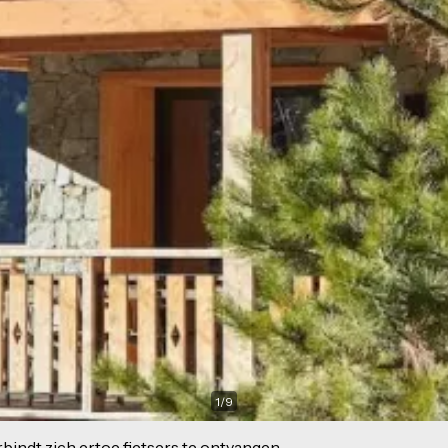
1
/
9
indt zich ertoe fietsers te ontvangen.