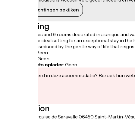
Haar verplichtingen bekijken
Beschrijving
With its 34 suites and 9 rooms decorated in a unique and w
& Spa offers the ideal setting for an exceptional stay in the 
Let yourself be seduced by the gentle way of life that reigns 
Fietsgarage
:
Geen
Lunchpakket
:
Geen
Elektrische fiets oplader
:
Geen
Geïnteresseerd in deze accommodatie? Bezoek hun webs
Localisation
219 avenue Marquise de Saravalle 06450 Saint-Martin-Vés